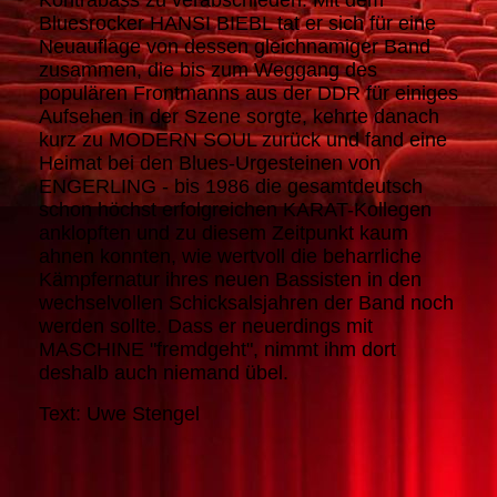
Kontrabass zu verabschieden. Mit dem
Bluesrocker HANSI BIEBL tat er sich für eine
Neuauflage von dessen gleichnamiger Band
zusammen, die bis zum Weggang des
populären Frontmanns aus der DDR für einiges
Aufsehen in der Szene sorgte, kehrte danach
kurz zu MODERN SOUL zurück und fand eine
Heimat bei den Blues-Urgesteinen von
ENGERLING - bis 1986 die gesamtdeutsch
schon höchst erfolgreichen KARAT-Kollegen
anklopften und zu diesem Zeitpunkt kaum
ahnen konnten, wie wertvoll die beharrliche
Kämpfernatur ihres neuen Bassisten in den
wechselvollen Schicksalsjahren der Band noch
werden sollte. Dass er neuerdings mit
MASCHINE "fremdgeht", nimmt ihm dort
deshalb auch niemand übel.
Text: Uwe Stengel