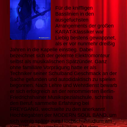
Für die kniffligen
Basslinien in den
ausgefuchsten
Arrangements der großen
KARAT-Klassiker war
Liebig bestens gewappnet,
als er vor nunmehr dreißig
Jahren in die Kapelle einstieg. Dabei
bezeichnet sich der gelernte Elektromonteur
selbst als musikalischen Spätzünder. Ganz
ohne familiäre Vorprägung hatte er als
Techniker seiner Schulband Geschmack an der
Sache gefunden und autodidaktisch zu spielen
begonnen. Nach Lehre und Wehrdienst bewarb
er sich erfolgreich an der renommierten Berlin-
Friedrichshainer Musikspezialschule, schmiss
den Beruf, sammelte Erfahrung bei
FREYGANG, wechselte zu den anerkannt
Hochbegabten der MODERN SOUL BAND, um
sich wenig später zum Hochschulstudium am