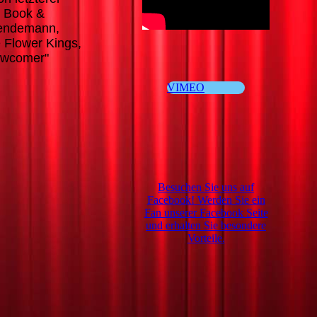
, Book &
Dendemann,
 Flower Kings,
Newcomer"
VIMEO
Besuchen Sie uns auf
Facebook! Werden Sie ein
Fan unserer Facebook Seite
und erhalten Sie besondere
Vorteile.