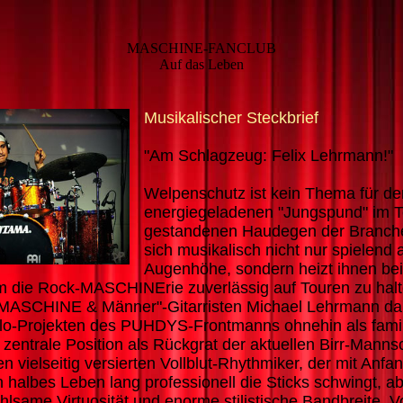
MASCHINE-FANCLUB
Auf das Leben
Musikalischer Steckbrief
"Am Schlagzeug: Felix Lehrmann!"
Welpenschutz ist kein Thema für de
energiegeladenen "Jungspund" im T
gestandenen Haudegen der Branch
sich musikalisch nicht nur spielend 
Augenhöhe, sondern heizt ihnen be
um die Rock-MASCHINErie zuverlässig auf Touren zu halt
"MASCHINE & Männer"-Gitarristen Michael Lehrmann dar
Solo-Projekten des PUHDYS-Frontmanns ohnehin als famili
e zentrale Position als Rückgrat der aktuellen Birr-Manns
en vielseitig versierten Vollblut-Rhythmiker, der mit Anfa
n halbes Leben lang professionell die Sticks schwingt, ab
ühlsame Virtuosität und enorme stilistische Bandbreite. Vo