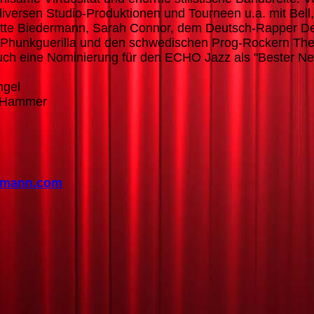
iversen Studio-Produktionen und Tourneen u.a. mit Bell
ette Biedermann, Sarah Connor, dem Deutsch-Rapper 
Phunkguerilla und den schwedischen Prog-Rockern The
 auch eine Nominierung für den ECHO Jazz als "Bester 
ngel
 Hammer
hrmann.com