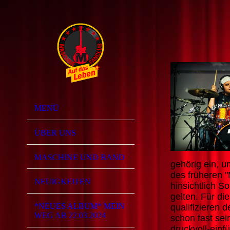
MENÜ
ÜBER UNS
MASCHINE UND BAND
gehörig ein, 
des früheren 
NEUIGKEITEN
hinsichtlich 
gelten. Für di
*NEUES ALBUM* MEIN
qualifizieren d
WEG AB 22.03.2024
schon fast sei
druckvoll-einf