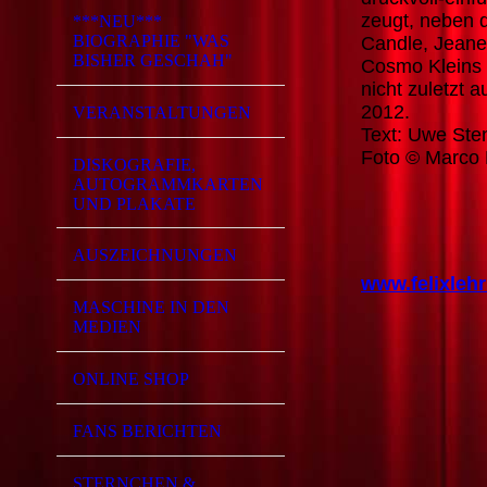
zeugt, neben d
***NEU***
BIOGRAPHIE "WAS
Candle, Jean
BISHER GESCHAH"
Cosmo Kleins 
nicht zuletzt
2012.
VERANSTALTUNGEN
Text: Uwe Ste
Foto © Marco
DISKOGRAFIE,
AUTOGRAMMKARTEN
UND PLAKATE
AUSZEICHNUNGEN
www.felixle
MASCHINE IN DEN
MEDIEN
ONLINE SHOP
FANS BERICHTEN
STERNCHEN &