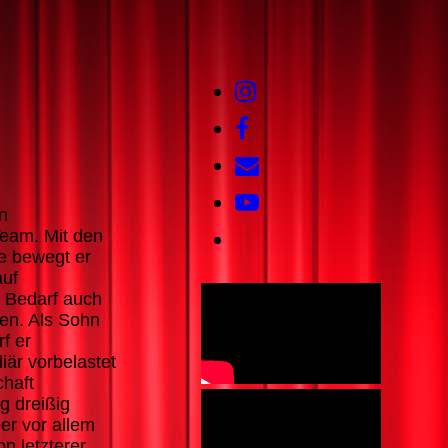
n
eam. Mit den
e bewegt er
auf
i Bedarf auch
en. Als Sohn
f er
är vorbelastet
chaft
ng dreißig
er vor allem
n letzterer