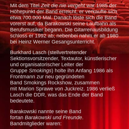
Mit dem Titel
Zeit die nie vergeht
war 1985 der
Höhepunkt der Band erreicht, er verkaufte sich
etwa 700.000 Mal. Danach löste sich die Band
vorerst auf, da Barakowski seine Laufbahn als
Berufsmusiker begann. Die Gitarrenausbildung
schloss er 1992 ab; nebenbei nahm er ab 1980
bei Heinz Werner Gesangsunterricht.
Burkhard Lasch (stellvertretender
Sektionsvorsitzender, Textautor, künstlerischer
und organisatorischer Leiter der
Gruppe
Smokings
) holte ihn Anfang 1986 als
Frontmann zur neu gegründeten
Band Smokings Rockshow, zusammen
mit Marion Sprawe von Juckreiz. 1986 verließ
Lasch die DDR, was das Ende der Band
bedeutete.
Barakowski nannte seine Band
fortan
Barakowski und Freunde
.
Bandmitglieder waren: