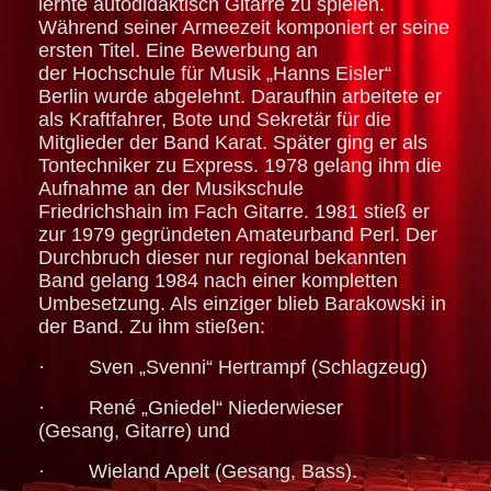
lernte autodidaktisch Gitarre zu spielen.
Während seiner Armeezeit komponiert er seine
ersten Titel. Eine Bewerbung an
der Hochschule für Musik „Hanns Eisler“
Berlin wurde abgelehnt. Daraufhin arbeitete er
als Kraftfahrer, Bote und Sekretär für die
Mitglieder der Band Karat. Später ging er als
Tontechniker zu Express. 1978 gelang ihm die
Aufnahme an der Musikschule
Friedrichshain im Fach Gitarre. 1981 stieß er
zur 1979 gegründeten Amateurband Perl. Der
Durchbruch dieser nur regional bekannten
Band gelang 1984 nach einer kompletten
Umbesetzung. Als einziger blieb Barakowski in
der Band. Zu ihm stießen:
· Sven „Svenni“ Hertrampf (Schlagzeug)
· René „Gniedel“ Niederwieser
(Gesang, Gitarre) und
· Wieland Apelt (Gesang, Bass).